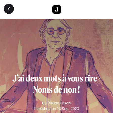
Skip to main content
J’ai deux mots à vous rire -
Noms de non !
By
Claude Frisoni
Published on 13 Sep. 2023