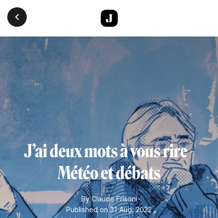
Skip to main content
J’ai deux mots à vous rire -
Météo et débats
By
Claude Frisoni
Published on 31 Aug. 2022