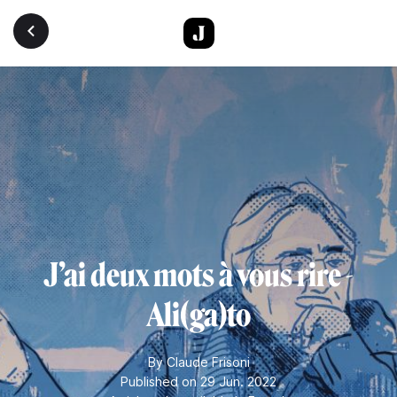
Skip to main content
J’ai deux mots à vous rire -
Ali(ga)to
By
Claude Frisoni
Published on 29 Jun. 2022