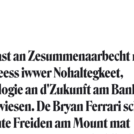
ast an Zesummenaarbecht 
ess iwwer Nohaltegkeet,
ogie an d'Zukunft am Ban
iesen. De Bryan Ferrari s
chte Freiden am Mount mat