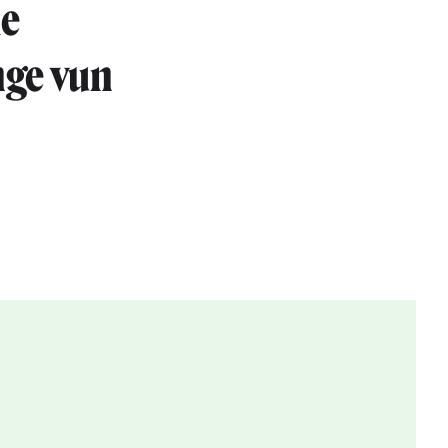
he
nge vun