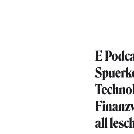
E Podc
Spuerke
Technol
Finanzw
all les