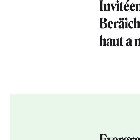
Invitée
Beräich
haut a m