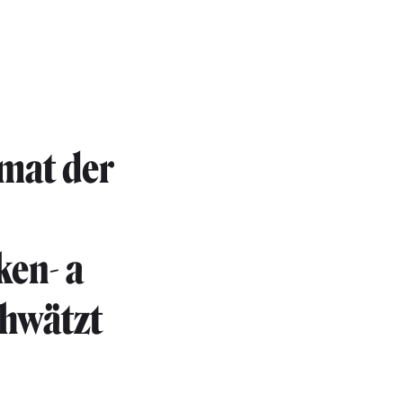
mat der
ken- a
chwätzt