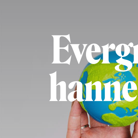
Everg
hanne