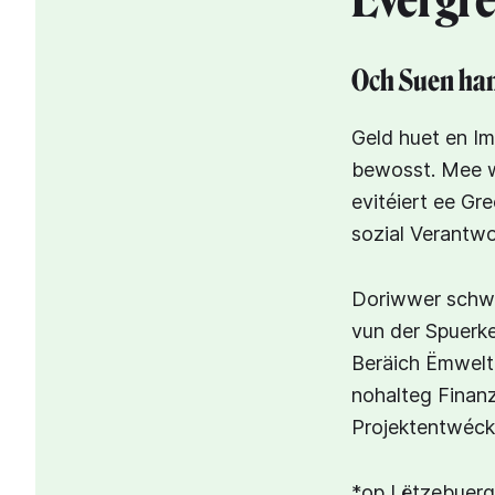
Evergre
Och Suen ha
Geld huet en Im
bewosst. Mee w
evitéiert ee Gr
sozial Verantwo
Doriwwer schwät
vun der Spuerke
Beräich Ëmwelt 
nohalteg Finanz
Projektentwéckl
*op Lëtzebuer