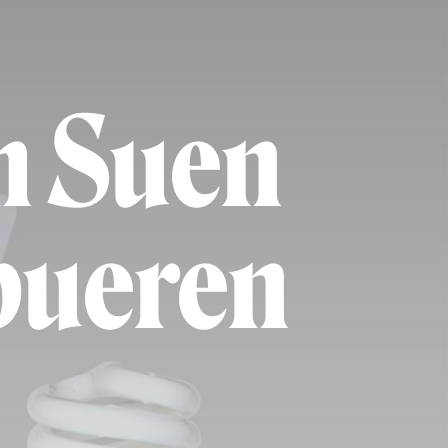
h Suen
pueren