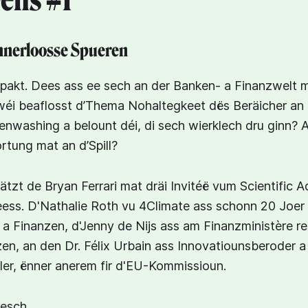
ens #1
nnerloosse Spueren
pakt. Dees ass ee sech an der Banken- a Finanzwelt m
éi beaflosst d’Thema Nohaltegkeet dës Beräicher an
eenwashing a belount déi, di sech wierklech dru ginn? 
rtung mat an d’Spill?
zt de Bryan Ferrari mat dräi Invitéë vum Scientific 
ess. D'Nathalie Roth vu 4Climate ass schonn 20 Joer 
a Finanzen, d'Jenny de Nijs ass am Finanzministère re
en, an den Dr. Félix Urbain ass Innovatiounsberoder a
er, ënner anerem fir d'EU-Kommissioun.
gesch