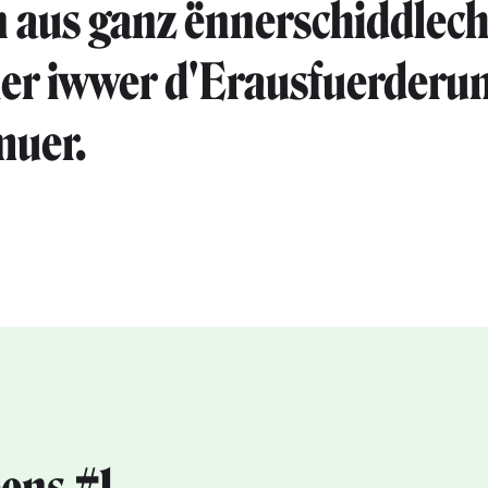
n aus ganz ënnerschiddlec
er iwwer d'Erausfuerderu
uer.⁣