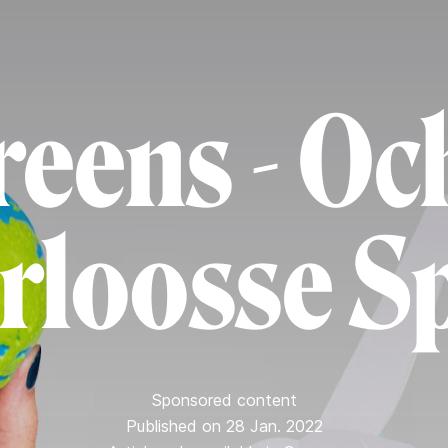
reens - Oc
rloosse S
Sponsored content
Published on 28 Jan. 2022