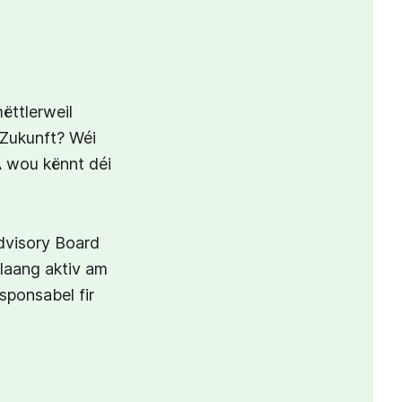
ëttlerweil
 Zukunft? Wéi
A wou kënnt déi
Advisory Board
laang aktiv am
sponsabel fir