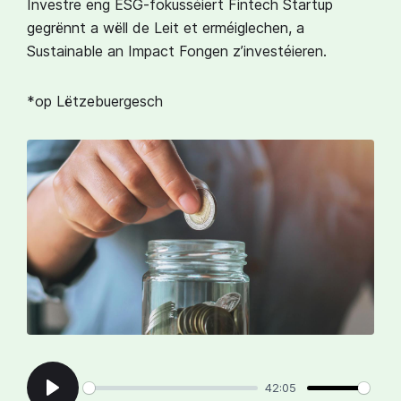
Investre eng ESG-fokusséiert Fintech Startup
gegrënnt a wëll de Leit et erméiglechen, a
Sustainable an Impact Fongen z’investéieren.
*op Lëtzebuergesch
42:05