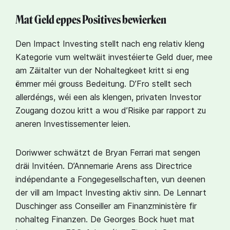
Mat Geld eppes Positives bewierken
Den Impact Investing stellt nach eng relativ kleng
Kategorie vum weltwäit investéierte Geld duer, mee
am Zäitalter vun der Nohaltegkeet kritt si eng
ëmmer méi grouss Bedeitung. D’Fro stellt sech
allerdéngs, wéi een als klengen, privaten Investor
Zougang dozou kritt a wou d’Risike par rapport zu
aneren Investissementer leien.
Doriwwer schwätzt de Bryan Ferrari mat sengen
dräi Invitéen. D’Annemarie Arens ass Directrice
indépendante a Fongegesellschaften, vun deenen
der vill am Impact Investing aktiv sinn. De Lennart
Duschinger ass Conseiller am Finanzministère fir
nohalteg Finanzen. De Georges Bock huet mat