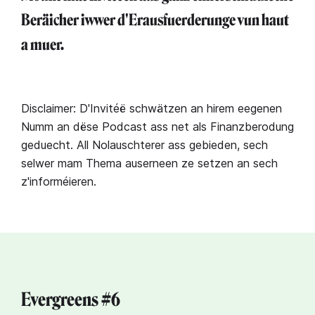
Beräicher iwwer d'Erausfuerderunge vun haut
a muer.⁣
Disclaimer: D'Invitéë schwätzen an hirem eegenen
Numm an dëse Podcast ass net als Finanzberodung
geduecht. All Nolauschterer ass gebieden, sech
selwer mam Thema auserneen ze setzen an sech
z'informéieren.
Evergreens #6