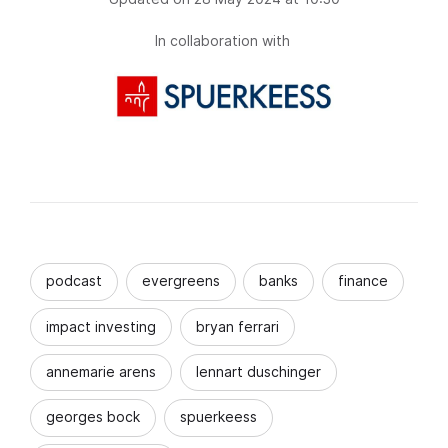
In collaboration with
podcast
evergreens
banks
finance
impact investing
bryan ferrari
annemarie arens
lennart duschinger
georges bock
spuerkeess