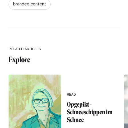
branded content
RELATED ARTICLES
Explore
READ
Opgepikt -
Schneeschippen im
Schnee