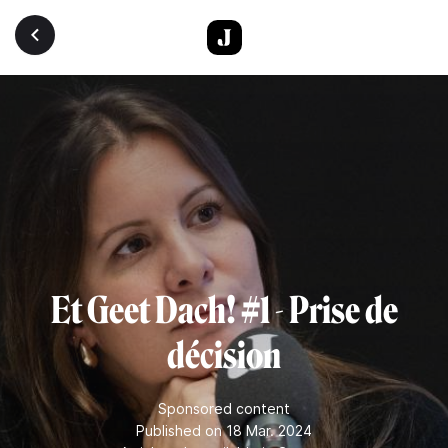
Skip to main content
Et Geet Dach! #1 - Prise de
décision
Sponsored content
Published on 18 Mar. 2024