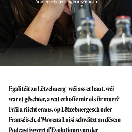
Article only available in German
Egalitéit zu Lëtzebuerg - wéi ass et haut, wéi
war et gëschter, a wat erhoffe mir eis fir muer?
Fräi a riicht eraus, op Lëtzebuergesch oder
Franséisch, d'Morena Luisi schwätzt an dësem
Podcast iwwert d'Evolutioun vun der