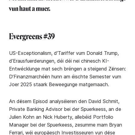
vun haut a muer.⁣
Evergreens #39
US-Exceptionalism, d'Tariffer vum Donald Trump,
d’Erausfuerderungen, déi déi nei chinesch KI-
Entwécklunge mat sech bréngen a steigend Zënsen:
D’Finanzmarchéën hunn am éischte Semester vum
Joer 2025 staark Beweegunge matgemaach.
An dësem Episod analyséieren den David Schmit,
Private Banking Advisor bei der Spuerkeess, an de
Julien Kohn an Nick Huberty, allebéid Portfolio
Manager bei der Spuerkeess, zesumme mam Bryan
Ferrari, wéi europäesch Investisseuren vun dëse