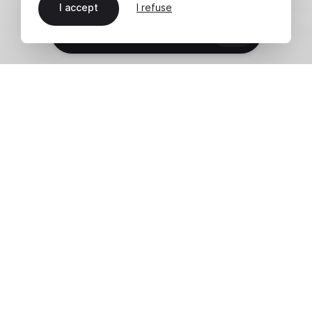
I accept
I refuse
EN