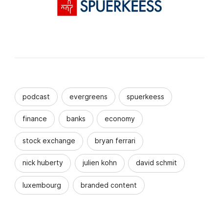
podcast
evergreens
spuerkeess
finance
banks
economy
stock exchange
bryan ferrari
nick huberty
julien kohn
david schmit
luxembourg
branded content