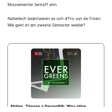
Mouvementer betraff sinn.
Natierlech beäntweren se och d’Fro vun de Froen:
Wéi geet et am zweete Semester weider?