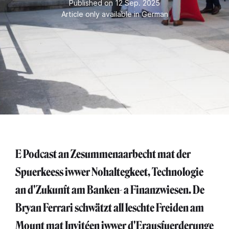
Published on 12 Sep. 2025
Article only available in German
E Podcast an Zesummenaarbecht mat der
Spuerkeess iwwer Nohaltegkeet, Technologie
an d'Zukunft am Banken- a Finanzwiesen. De
Bryan Ferrari schwätzt all leschte Freiden am
Mount mat Invitéen iwwer d'Erausfuerderunge