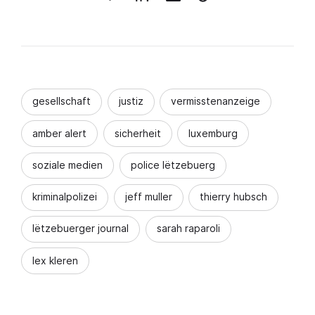
gesellschaft
justiz
vermisstenanzeige
amber alert
sicherheit
luxemburg
soziale medien
police lëtzebuerg
kriminalpolizei
jeff muller
thierry hubsch
lëtzebuerger journal
sarah raparoli
lex kleren