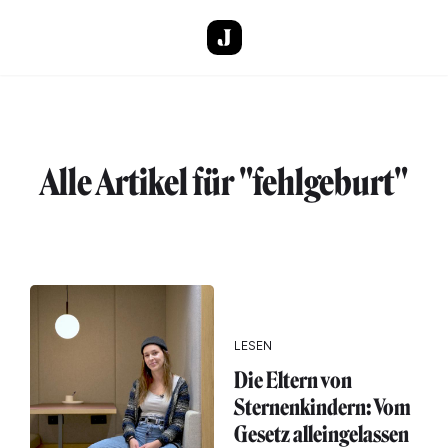
Direkt zum Inhalt
Alle Artikel für "fehlgeburt"
LESEN
Die Eltern von
Sternenkindern: Vom
Gesetz alleingelassen