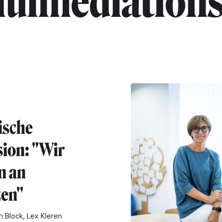
hulmediations
ische
sion: "Wir
n an
en"
n Block, Lex Kleren