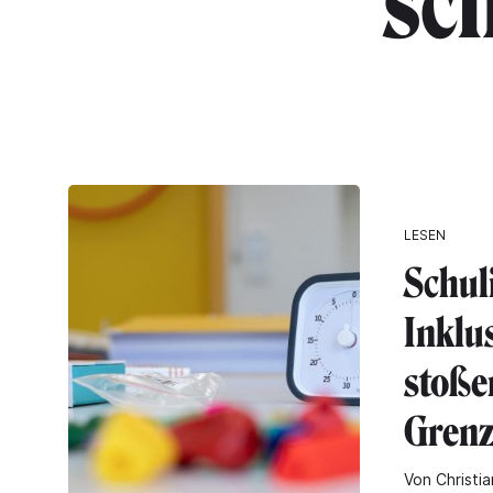
"sc
LESEN
Schul
Inklu
stoße
Grenz
Von Christia