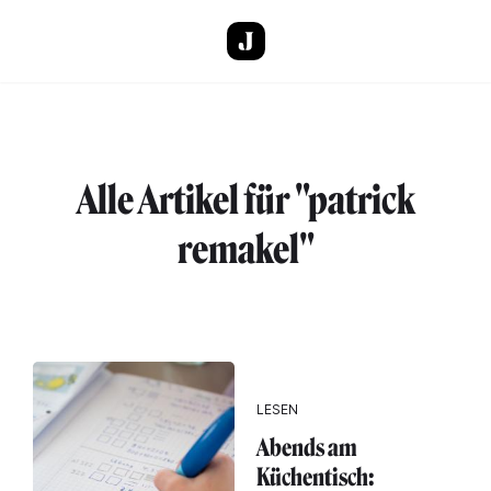
Direkt zum Inhalt
Alle Artikel für "patrick
remakel"
LESEN
Abends am
Küchentisch: