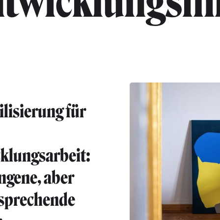
ntwicklungshil
ilisierung für
klungsarbeit:
gene, aber
rsprechende