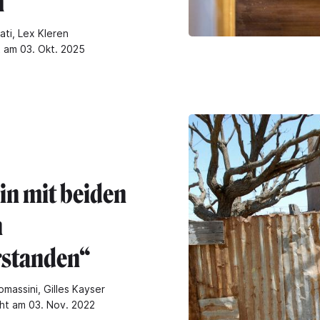
m
ati, Lex Kleren
t am 03. Okt. 2025
bin mit beiden
n
rstanden“
massini, Gilles Kayser
cht am 03. Nov. 2022