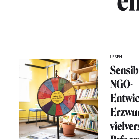
"e
LESEN
Sensib
NGO-
Entwic
Erzwun
vielve