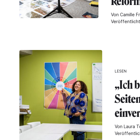
Refor
Von Camille Fr
Veröffentlich
LESEN
„Ich 
Seite
einve
Von Laura To
Veröffentli