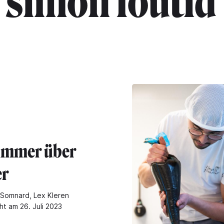
"simon loutid
immer über
er
Somnard, Lex Kleren
ht am 26. Juli 2023