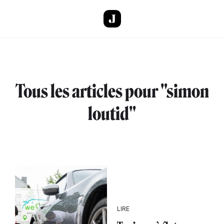
Aller au contenu principal
Tous les articles pour "simon
loutid"
LIRE