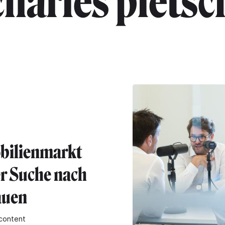
charles pletsc
bilienmarkt
er Suche nach
auen
content