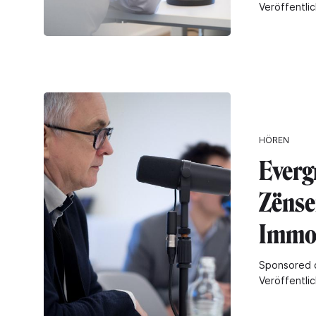
Veröffentlic
HÖREN
Everg
Zënse
Immob
Sponsored 
Veröffentli