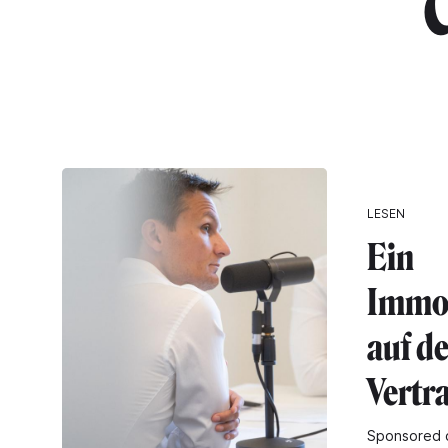
"
LESEN
Ein
Immo
auf d
Vertr
Sponsored 