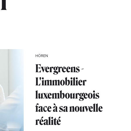
h"
HÖREN
Evergreens -
L'immobilier
luxembourgeois
face à sa nouvelle
réalité