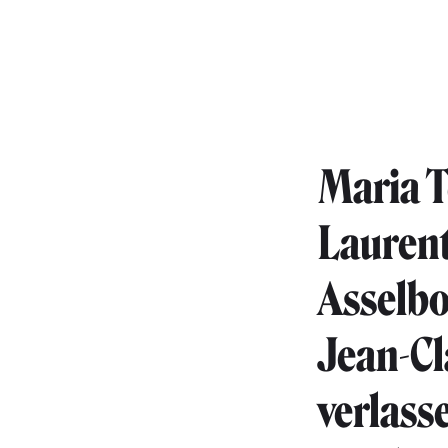
Maria T
Laurent
Asselbo
Jean-Cl
verlass