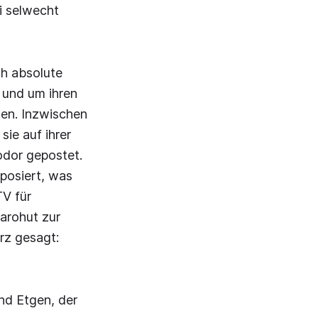
i selwecht
h absolute
, und um ihren
en. Inzwischen
sie auf ihrer
odor gepostet.
posiert, was
TV für
arohut zur
rz gesagt:
and Etgen, der