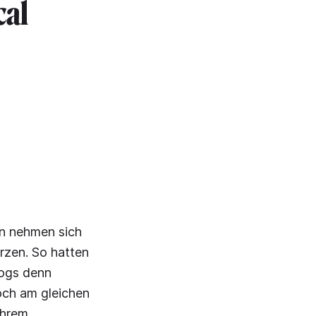
cal
rn nehmen sich
rzen. So hatten
zogs denn
och am gleichen
ihrem