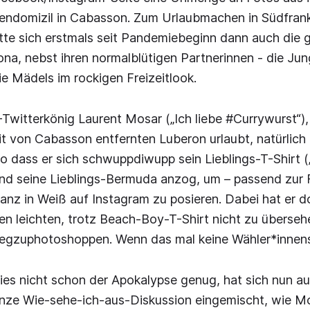
endomizil in Cabasson. Zum Urlaubmachen in Südfrank
tte sich erstmals seit Pandemiebeginn dann auch die 
ona, nebst ihren normalblütigen Partnerinnen - die Jun
ie Mädels im rockigen Freizeitlook.
witterkönig Laurent Mosar („Ich liebe #Currywurst“),
it von Cabasson entfernten Luberon urlaubt, natürlich 
o dass er sich schwuppdiwupp sein Lieblings-T-Shirt 
nd seine Lieblings-Bermuda anzog, um – passend zur 
z in Weiß auf Instagram zu posieren. Dabei hat er d
en leichten, trotz Beach-Boy-T-Shirt nicht zu überse
gzuphotoshoppen. Wenn das mal keine Wähler*innens
ies nicht schon der Apokalypse genug, hat sich nun a
anze Wie-sehe-ich-aus-Diskussion eingemischt, wie Mo