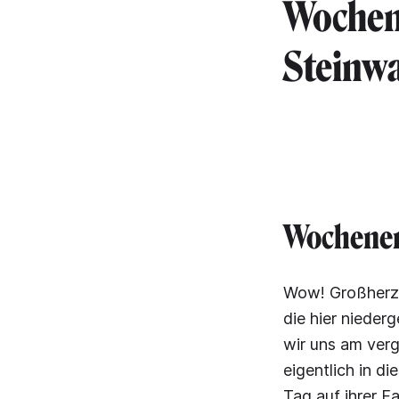
Wochenr
Steinwa
Wochene
Wow! Großherzo
die hier niede
wir uns am ver
eigentlich in 
Tag auf ihrer 