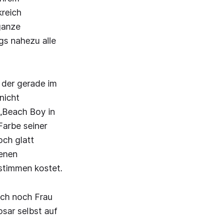
reich
ganze
gs nahezu alle
 der gerade im
nicht
(„Beach Boy in
Farbe seiner
och glatt
henen
timmen kostet.
uch noch Frau
sar selbst auf