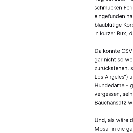
schmucken Feri
eingefunden ha
blaublütige Kor
in kurzer Bux, d
Da konnte CSV-T
gar nicht so we
zurückstehen, s
Los Angeles“) u
Hundedame - gan
vergessen, sein
Bauchansatz we
Und, als wäre d
Mosar in die g