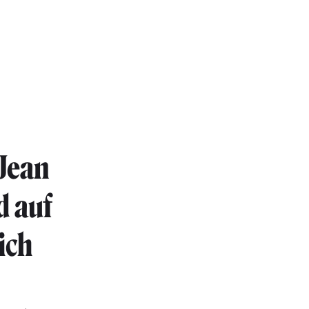
 Jean
d auf
ich