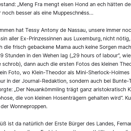
estand: „Meng Fra mengt eisen Hond an ech hätten de
er noch besser als eine Muppeschnëss…
immen hat Tessy Antony de Nassau, unsere immer noc
ssin aller Ex-Prinzessinnen aus Luxemburg, nicht nötig
h die frisch gebackene Mama auch keine Sorgen mach
29 Stunden in den Wehen lag („29 hours of labour“, wie 
 schrob), dann auch die ersten Fotos des kleinen The
ein Foto, wo Klein-Theodor als Mini-Sherlock-Holmes 
 nur in der Journal-Redaktion, sondern auch bei Bunte-
rgte: „Der Neuankömmling trägt ganz aristokratisch K
ose, die von kleinen Hosenträgern gehalten wird“. Ku
 der Wonneproppen.
üß ist da natürlich der Erste Bürger des Landes, Fern