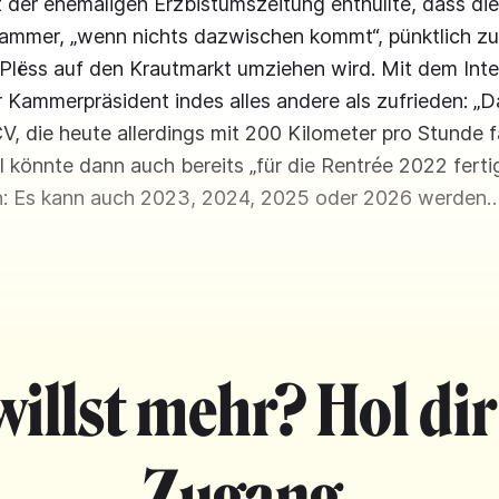
t der ehemaligen Erzbistumszeitung enthüllte, dass die
mmer, „wenn nichts dazwischen kommt“, pünktlich zu
Plëss auf den Krautmarkt umziehen wird. Mit dem Inte
 Kammerpräsident indes alles andere als zufrieden: „Da
CV, die heute allerdings mit 200 Kilometer pro Stunde 
 könnte dann auch bereits „für die Rentrée 2022 fertig 
: Es kann auch 2023, 2024, 2025 oder 2026 werden
willst mehr? Hol dir
Zugang.