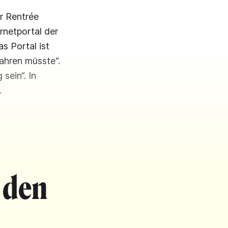
r Rentrée
rnetportal der
s Portal ist
fahren müsste“.
sein“. In
…
 den