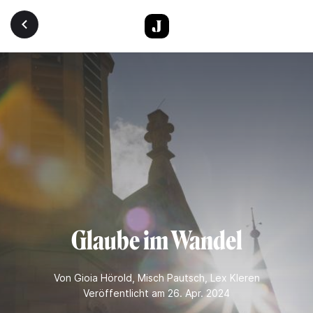
Direkt zum Inhalt
Glaube im Wandel
Von
Gioia Hörold
,
Misch Pautsch
,
Lex Kleren
Veröffentlicht am 26. Apr. 2024