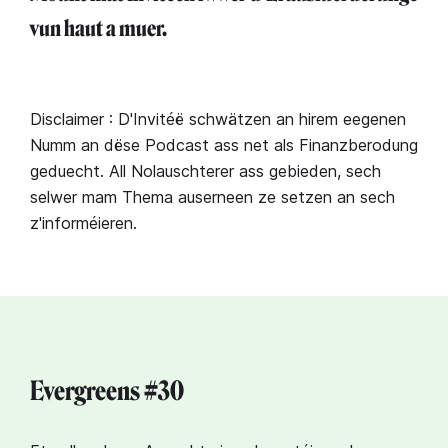
vun haut a muer.⁣
Disclaimer : D'Invitéë schwätzen an hirem eegenen
Numm an dëse Podcast ass net als Finanzberodung
geduecht. All Nolauschterer ass gebieden, sech
selwer mam Thema auserneen ze setzen an sech
z'informéieren.
Evergreens #30