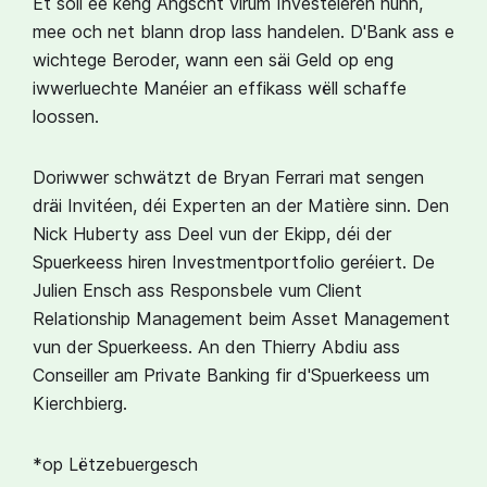
Et soll ee keng Angscht virum Investéieren hunn,
mee och net blann drop lass handelen. D'Bank ass e
wichtege Beroder, wann een säi Geld op eng
iwwerluechte Manéier an effikass wëll schaffe
loossen.
Doriwwer schwätzt de Bryan Ferrari mat sengen
dräi Invitéen, déi Experten an der Matière sinn. Den
Nick Huberty ass Deel vun der Ekipp, déi der
Spuerkeess hiren Investmentportfolio geréiert. De
Julien Ensch ass Responsbele vum Client
Relationship Management beim Asset Management
vun der Spuerkeess. An den Thierry Abdiu ass
Conseiller am Private Banking fir d'Spuerkeess um
Kierchbierg.⁣⁣
*op Lëtzebuergesch