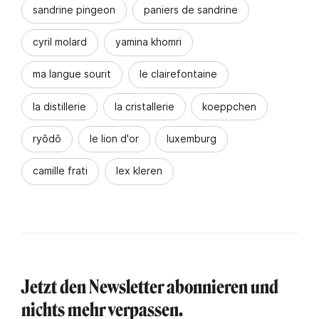
sandrine pingeon
paniers de sandrine
cyril molard
yamina khomri
ma langue sourit
le clairefontaine
la distillerie
la cristallerie
koeppchen
ryôdô
le lion d'or
luxemburg
camille frati
lex kleren
Jetzt den Newsletter abonnieren und
nichts mehr verpassen.