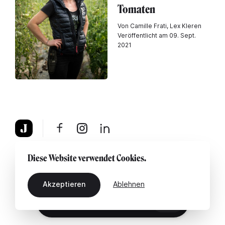
Tomaten
Von Camille Frati, Lex Kleren
Veröffentlicht am 09. Sept.
2021
Über uns
Rechtshinweis
Kontaktiere uns
Diese Website verwendet Cookies.
Akzeptieren
Ablehnen
DE