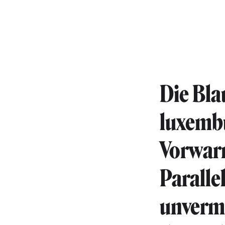
Die Bla
luxembu
Vorwarn
Paralle
unverme