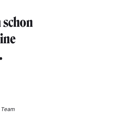
 schon
ine
.
r Team