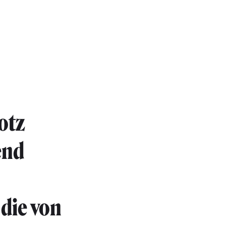
otz
end
die von