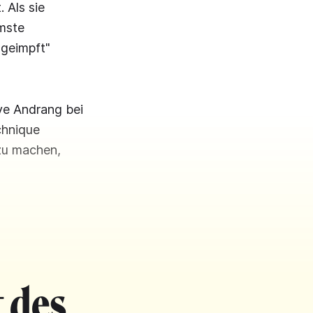
. Als sie
mste
geimpft"
ive Andrang bei
chnique
zu machen,
 des