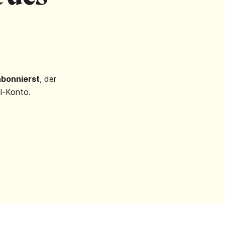
abonnierst
, der
l-Konto.