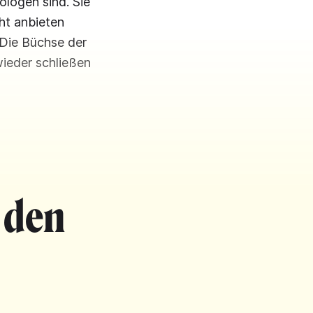
logen sind. Sie
ht anbieten
 Die Büchse der
wieder schließen
 den