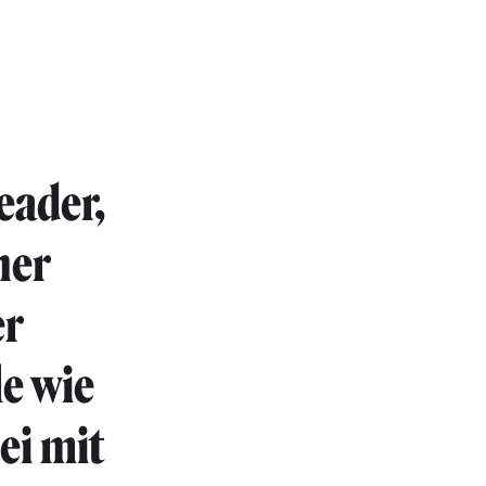
eader,
ner
er
le wie
ei mit