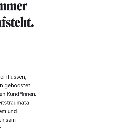
 immer
fsteht.
einflussen,
en geboostet
len Kund*innen.
eitstraumata
tem und
einsam
.