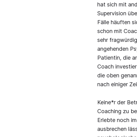
hat sich mit a
Supervision übe
Fälle häuften si
schon mit Coac
sehr fragwürdig
angehenden Psy
Patientin, die 
Coach investier
die oben genann
nach einiger Ze
Keine*r der Bet
Coaching zu ber
Erlebte noch im
ausbrechen läss