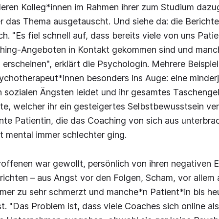
nderen Kolleg*innen im Rahmen ihrer zum Studium daz
r das Thema ausgetauscht. Und siehe da: die Berichte
ch. "Es fiel schnell auf, dass bereits viele von uns Pati
hing-Angeboten in Kontakt gekommen sind und manch
 erscheinen", erklärt die Psychologin. Mehrere Beispie
chotherapeut*innen besonders ins Auge: eine minderj
an sozialen Ängsten leidet und ihr gesamtes Taschengel
te, welcher ihr ein gesteigertes Selbstbewusstsein ve
te Patientin, die das Coaching von sich aus unterbrach
it mental immer schlechter ging.
roffenen war gewollt, persönlich von ihren negativen 
ichten – aus Angst vor den Folgen, Scham, vor allem a
mer zu sehr schmerzt und manche*n Patient*in bis he
t. "Das Problem ist, dass viele Coaches sich online als