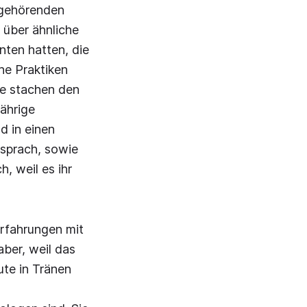
ugehörenden
 über ähnliche
enten hatten, die
e Praktiken
le stachen den
ährige
d in einen
rsprach, sowie
, weil es ihr
Erfahrungen mit
ber, weil das
ute in Tränen