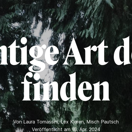
htige Art d
finden
Von
Laura Tomassini
,
Lex Kleren
,
Misch Pautsch
Veröffentlicht am 16. Apr. 2024