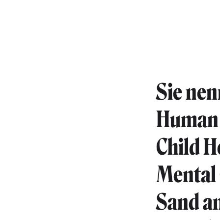
Sie nen
Human P
Child H
Mental 
Sand am