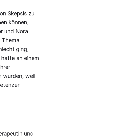
on Skepsis zu
ben können,
er und Nora
as Thema
lecht ging,
e hatte an einem
hrer
n wurden, weil
petenzen
erapeutin und