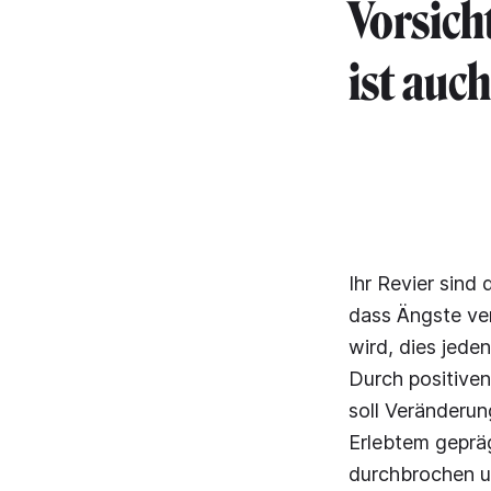
Vorsich
ist auc
Ihr Revier sind
dass Ängste ve
wird, dies jede
Durch positiven
soll Veränderu
Erlebtem gepr
durchbrochen un