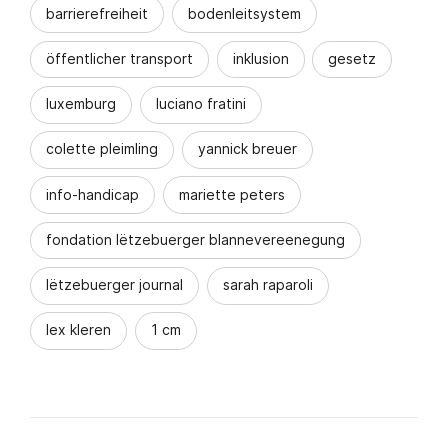
barrierefreiheit
bodenleitsystem
öffentlicher transport
inklusion
gesetz
luxemburg
luciano fratini
colette pleimling
yannick breuer
info-handicap
mariette peters
fondation lëtzebuerger blannevereenegung
lëtzebuerger journal
sarah raparoli
lex kleren
1 cm