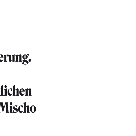
ierung.
n
klichen
 Mischo