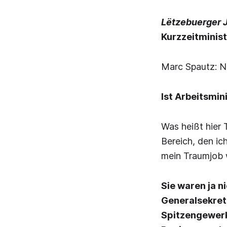
Lëtzebuerger J
Kurzzeitminis
Marc Spautz: Ne
Ist Arbeitsmin
Was heißt hier 
Bereich, den ic
mein Traumjob 
Sie waren ja n
Generalsekretä
Spitzengewerks