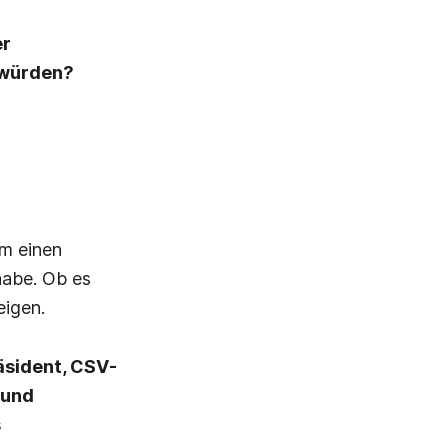
er
 würden?
um einen
habe. Ob es
igen.
äsident, CSV-
 und
s