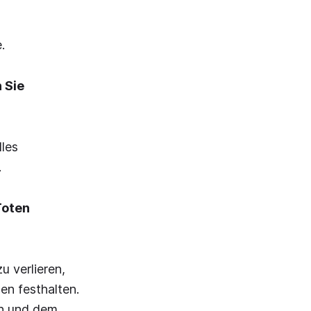
.
n Sie
lles
…
Toten
u verlieren,
en festhalten.
en und dem