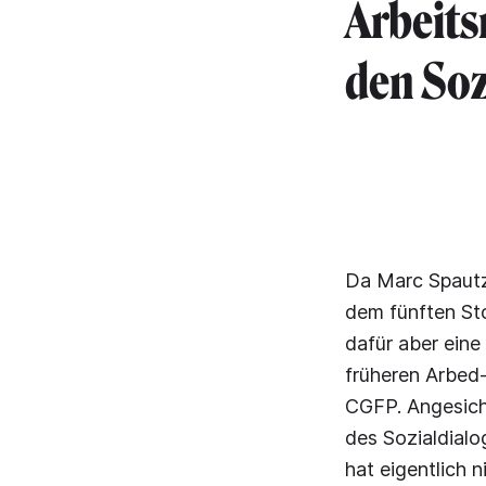
Arbeits
den Soz
Da Marc Spautz 
dem fünften Sto
dafür aber ein
früheren Arbed-
CGFP. Angesich
des Sozialdialo
hat eigentlich n