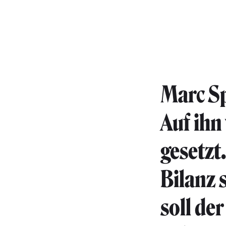
Marc Sp
Auf ih
gesetzt
Bilanz 
soll de