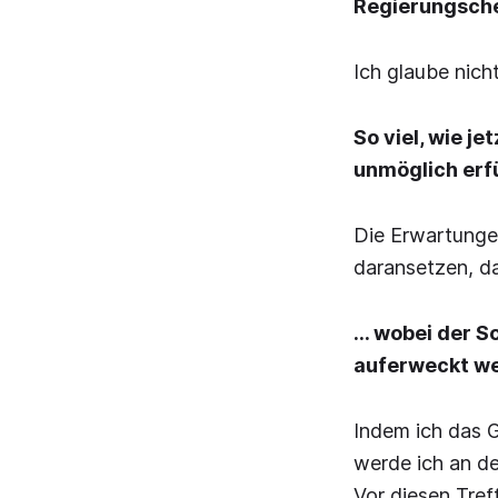
Regierungsche
Ich glaube nich
So viel, wie je
unmöglich erfü
Die Erwartungen
daransetzen, da
… wobei der So
auferweckt we
Indem ich das G
werde ich an de
Vor diesen Tref