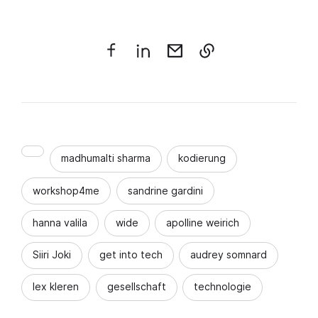
madhumalti sharma
kodierung
workshop4me
sandrine gardini
hanna valila
wide
apolline weirich
Siiri Joki
get into tech
audrey somnard
lex kleren
gesellschaft
technologie