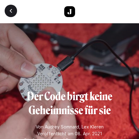
Direkt zum Inhalt
Der Code birgt keine
Geheimnisse für sie
Von
Audrey Somnard
,
Lex Kleren
Veröffentlicht am 08. Apr. 2021