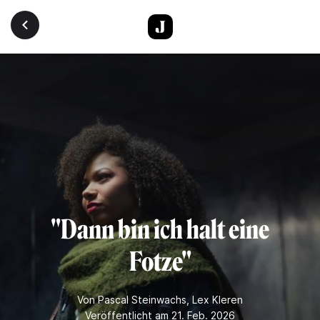
Direkt zum Inhalt
"Dann bin ich halt eine
Fotze"
Von
Pascal Steinwachs
,
Lex Kleren
Veröffentlicht am 21. Feb. 2026