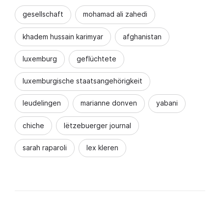
gesellschaft
mohamad ali zahedi
khadem hussain karimyar
afghanistan
luxemburg
geflüchtete
luxemburgische staatsangehörigkeit
leudelingen
marianne donven
yabani
chiche
lëtzebuerger journal
sarah raparoli
lex kleren