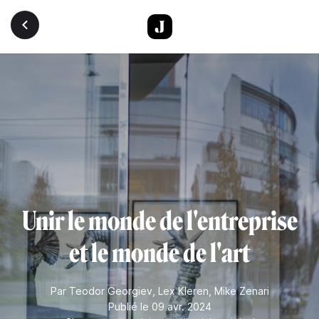
Aller au contenu principal
Unir le monde de l'entreprise
et le monde de l'art
Par
Teodor Georgiev
,
Lex Kleren
,
Mike Zenari
Publié le 09 avr. 2024