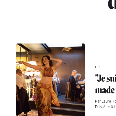
"
LIRE
"Je su
made
Par Laura T
Publié le 0