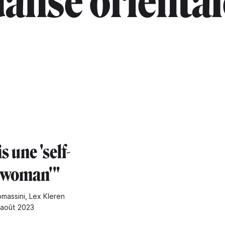
danse oriental
is une 'self-
 woman'"
omassini, Lex Kleren
1 août 2023