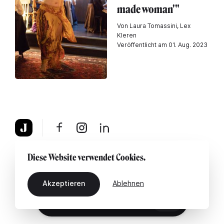
made woman'"
Von Laura Tomassini, Lex
Kleren
Veröffentlicht am 01. Aug. 2023
Über uns
Rechtshinweis
Kontaktiere uns
Diese Website verwendet Cookies.
Akzeptieren
Ablehnen
DE