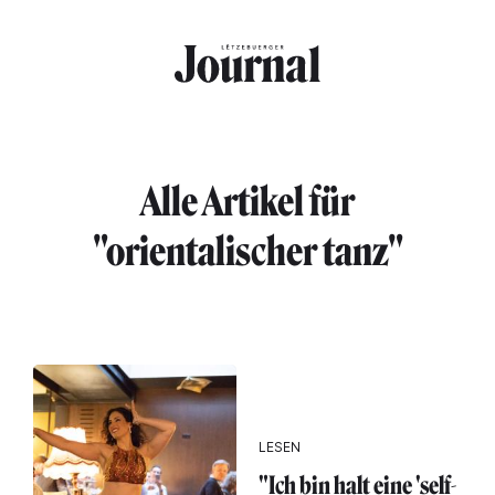
Direkt zum Inhalt
Alle Artikel für
"orientalischer tanz"
LESEN
"Ich bin halt eine 'self-