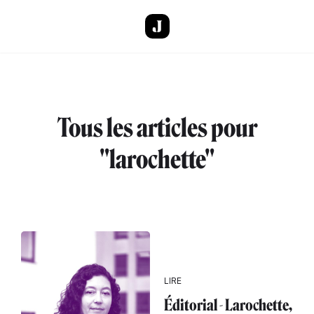
Aller au contenu principal
Tous les articles pour
"larochette"
LIRE
Éditorial - Larochette,