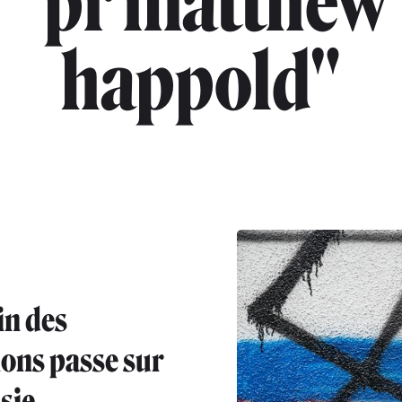
"pr matthew
happold"
in des
ions passe sur
sie