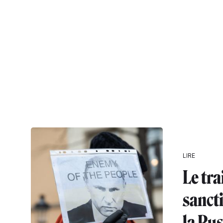
LIRE
Le tra
sanct
la Rus