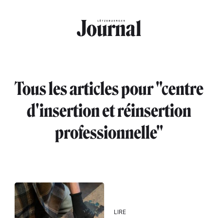
Aller au contenu principal
Tous les articles pour "centre
d'insertion et réinsertion
professionnelle"
LIRE