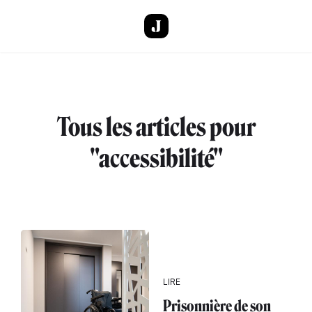
Aller au contenu principal
Tous les articles pour
"accessibilité"
LIRE
Prisonnière de son