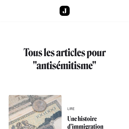
Aller au contenu principal
Tous les articles pour
"antisémitisme"
LIRE
Une histoire
d'immigration