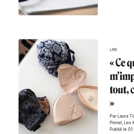
LIRE
« Ce q
m'imp
tout, 
»
Par Laura T
Pinnel, Lex 
Publié le 01