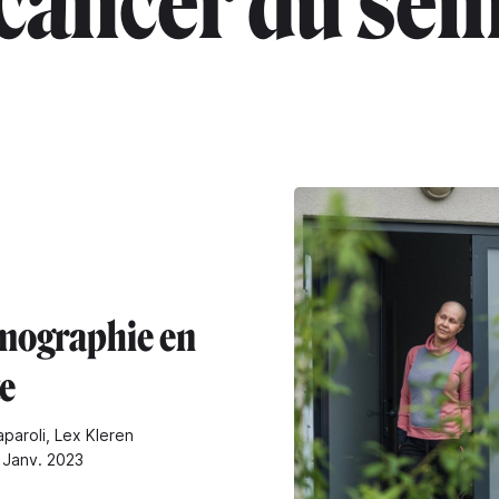
cancer du sei
ographie en
te
paroli, Lex Kleren
4 Janv. 2023