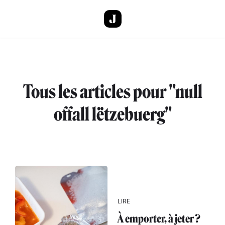
Aller au contenu principal
Tous les articles pour "null
offall lëtzebuerg"
LIRE
À emporter, à jeter ?