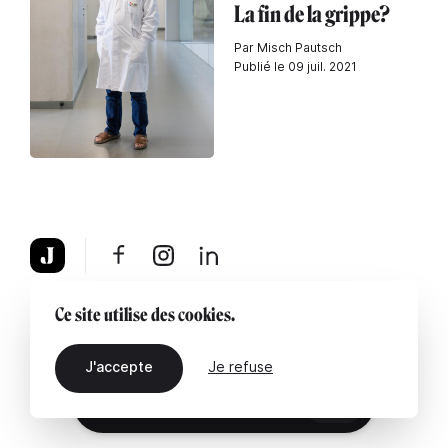
La fin de la grippe?
Par Misch Pautsch
Publié le 09 juil. 2021
À propos
Mentions légales
Contactez-nous
Ce site utilise des cookies.
J'accepte
Je refuse
FR