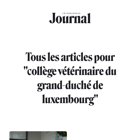
Aller au contenu principal
Tous les articles pour
"collège vétérinaire du
grand-duché de
luxembourg"