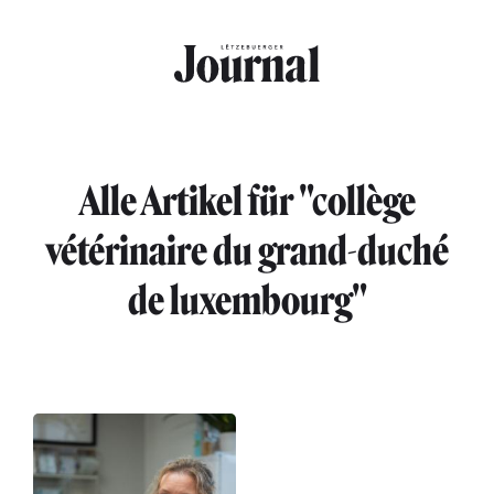
Direkt zum Inhalt
Alle Artikel für "collège
vétérinaire du grand-duché
de luxembourg"