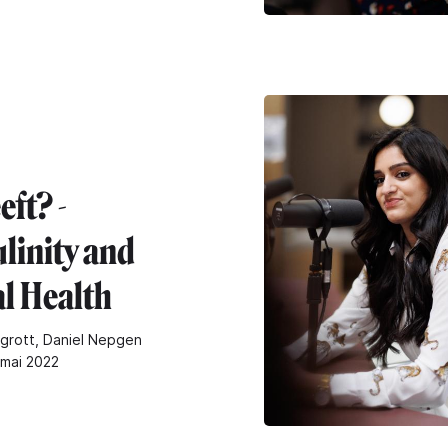
eft? -
linity and
l Health
grott, Daniel Nepgen
 mai 2022