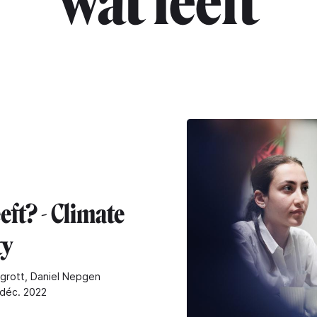
"wat leeft"
eft? - Climate
ty
grott, Daniel Nepgen
 déc. 2022