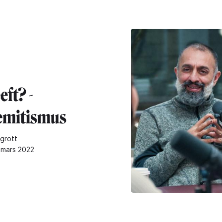
eft? -
emitismus
grott
4 mars 2022