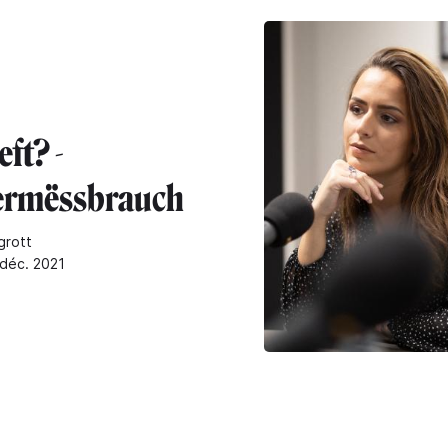
eft? -
rmëssbrauch
grott
 déc. 2021