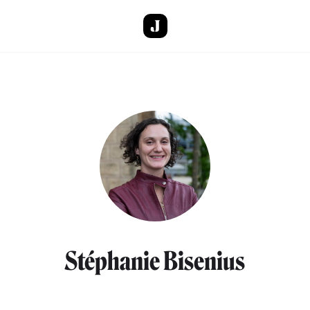
Aller au contenu principal
Stéphanie Bisenius