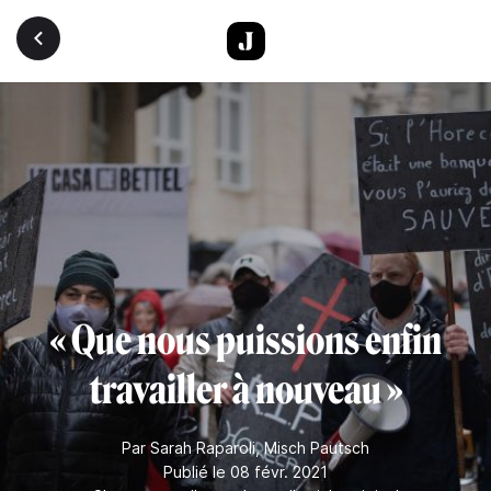
Aller au contenu principal
« Que nous puissions enfin
travailler à nouveau »
Par
Sarah Raparoli
,
Misch Pautsch
Publié le 08 févr. 2021