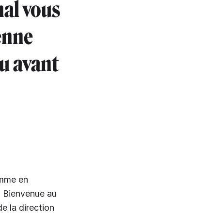
nal vous
enne
eu avant
omme en
« Bienvenue au
e la direction