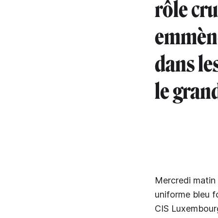
rôle cr
emmène 
dans le
le gra
Mercredi matin 
uniforme bleu f
CIS Luxembourg 