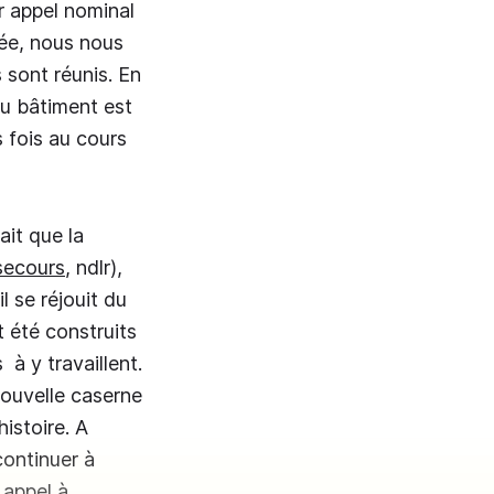
r appel nominal
trée, nous nous
 sont réunis. En
u bâtiment est
 fois au cours
ait que la
 secours
, ndlr),
l se réjouit du
 été construits
à y travaillent.
ouvelle caserne
istoire. A
continuer à
 appel à