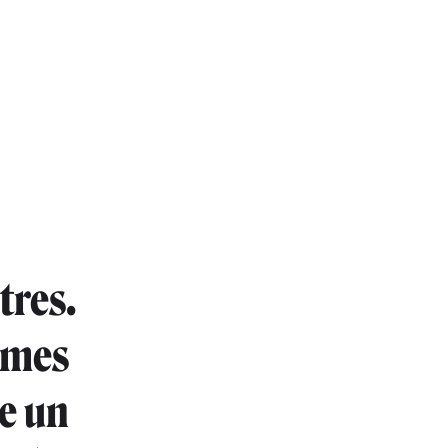
tres.
mmes
ue un