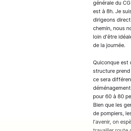
générale du CGD
est à 8h. Je sui
dirigeons direc
chemin, nous no
loin d'être idé
de la journée.
Quiconque est d
structure prend
ce sera différen
déménagement à 
pour 60 à 80 pe
Bien que les ge
de pompiers, le
l'avenir, on es
travailler route