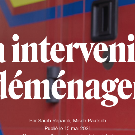
 intervenir
déménage
Par
Sarah Raparoli
,
Misch Pautsch
Publié le 15 mai 2021