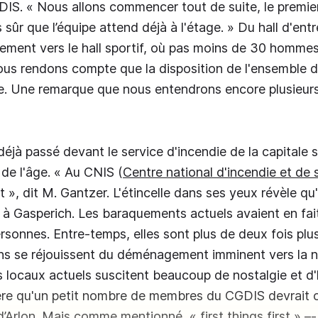
IS. « Nous allons commencer tout de suite, le premie
s sûr que l’équipe attend déjà à l'étage. » Du hall d'en
tement vers le hall sportif, où pas moins de 30 hommes
us rendons compte que la disposition de l'ensemble d
ale. Une remarque que nous entendrons encore plusieurs
éjà passé devant le service d'incendie de la capitale s
 de l'âge. « Au CNIS (
Centre national d'incendie et de
t », dit M. Gantzer. L'étincelle dans ses yeux révèle qu'i
Gasperich. Les baraquements actuels avaient en fait
rsonnes. Entre-temps, elles sont plus de deux fois plus 
ns se réjouissent du déménagement imminent vers la n
s locaux actuels suscitent beaucoup de nostalgie et d'h
père qu'un petit nombre de membres du CGDIS devrait 
 d’Arlon. Mais comme mentionné, « first things first » –-