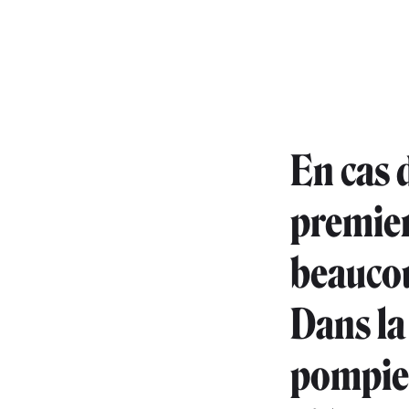
En cas d
premier
beaucou
Dans la
pompiers