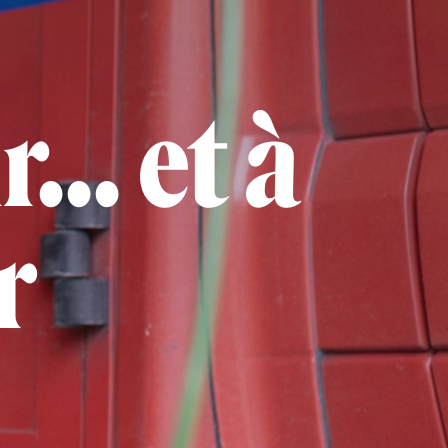
... et à
r