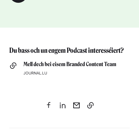
Play
Du bass och un engem Podcast interesséiert?
Mell dech bei eisem Branded Content Team
JOURNAL.LU