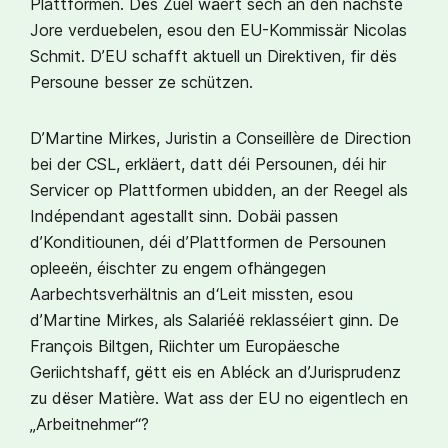
Plattformen. Dës Zuel wäert sech an den nächste
Jore verduebelen, esou den EU-Kommissär Nicolas
Schmit. D’EU schafft aktuell un Direktiven, fir dës
Persoune besser ze schützen.
D’Martine Mirkes, Juristin a Conseillère de Direction
bei der CSL, erkläert, datt déi Persounen, déi hir
Servicer op Plattformen ubidden, an der Reegel als
Indépendant agestallt sinn. Dobäi passen
d’Konditiounen, déi d’Plattformen de Persounen
opleeën, éischter zu engem ofhängegen
Aarbechtsverhältnis an d‘Leit missten, esou
d’Martine Mirkes, als Salariéë reklasséiert ginn. De
François Biltgen, Riichter um Europäesche
Geriichtshaff, gëtt eis en Abléck an d’Jurisprudenz
zu dëser Matière. Wat ass der EU no eigentlech en
„Arbeitnehmer“?