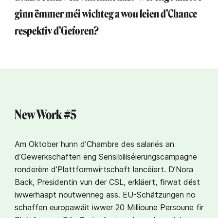
ginn ëmmer méi wichteg a wou leien d'Chance
respektiv d'Geforen?
New Work #5
Am Oktober hunn d’Chambre des salariés an
d’Gewerkschaften eng Sensibiliséierungscampagne
ronderëm d’Plattformwirtschaft lancéiert. D’Nora
Back, Presidentin vun der CSL, erkläert, firwat dëst
iwwerhaapt noutwenneg ass. EU-Schätzungen no
schaffen europawäit iwwer 20 Millioune Persoune fir