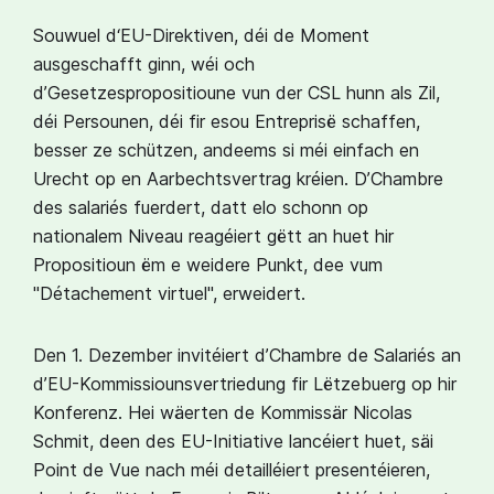
Souwuel d‘EU-Direktiven, déi de Moment
ausgeschafft ginn, wéi och
d’Gesetzespropositioune vun der CSL hunn als Zil,
déi Persounen, déi fir esou Entreprisë schaffen,
besser ze schützen, andeems si méi einfach en
Urecht op en Aarbechtsvertrag kréien. D’Chambre
des salariés fuerdert, datt elo schonn op
nationalem Niveau reagéiert gëtt an huet hir
Propositioun ëm e weidere Punkt, dee vum
"Détachement virtuel", erweidert.
Den 1. Dezember invitéiert d’Chambre de Salariés an
d’EU-Kommissiounsvertriedung fir Lëtzebuerg op hir
Konferenz. Hei wäerten de Kommissär Nicolas
Schmit, deen des EU-Initiative lancéiert huet, säi
Point de Vue nach méi detailléiert presentéieren,