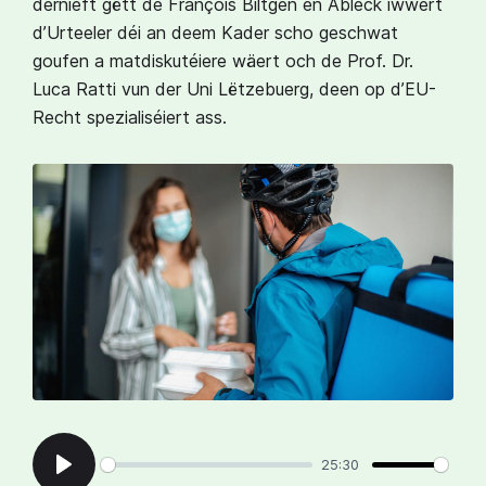
dernieft gëtt de François Biltgen en Abléck iwwert
d’Urteeler déi an deem Kader scho geschwat
goufen a matdiskutéiere wäert och de Prof. Dr.
Luca Ratti vun der Uni Lëtzebuerg, deen op d’EU-
Recht spezialiséiert ass.
25:30