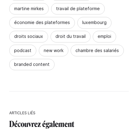
martine mirkes
travail de plateforme
économie des plateformes
luxembourg
droits sociaux
droit du travail
emploi
podcast
new work
chambre des salariés
branded content
ARTICLES LIÉS
Découvrez également