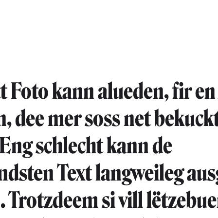
t Foto kann alueden, fir en
en, dee mer soss net bekuck
 Eng schlecht kann de
dsten Text langweileg aus
. Trotzdeem si vill lëtzebu