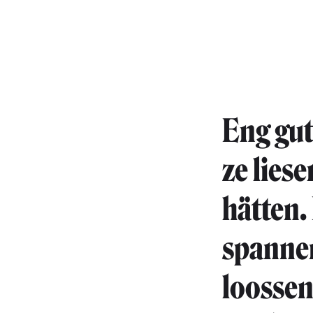
Eng gut
ze lies
hätten.
spannen
loossen