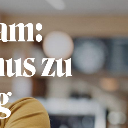
am:
mus zu
g