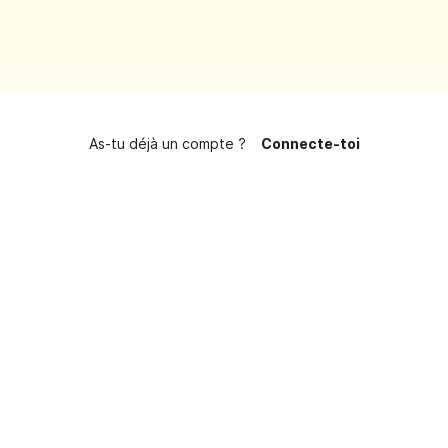
As-tu déjà un compte ?
Connecte-toi