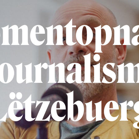
mentopn
ournalis
Lëtzebuer