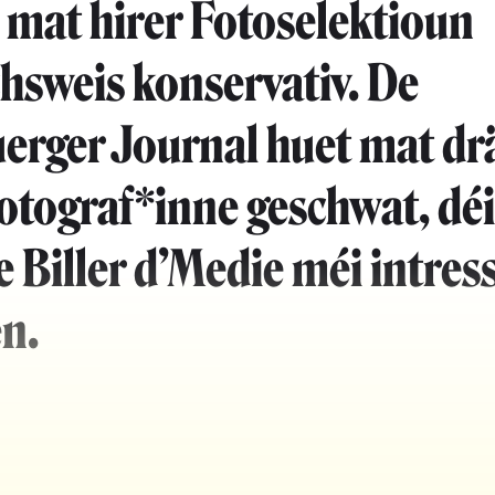
mat hirer Fotoselektioun
chsweis konservativ. De
erger Journal huet mat dr
otograf*inne geschwat, déi
e Biller d’Medie méi intres
n.