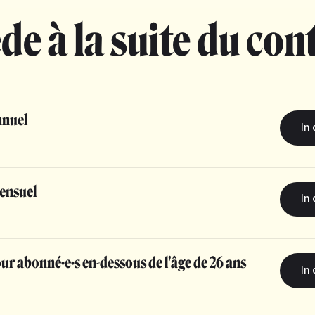
de à la suite du con
nuel
ensuel
r abonné·e·s en-dessous de l'âge de 26 ans