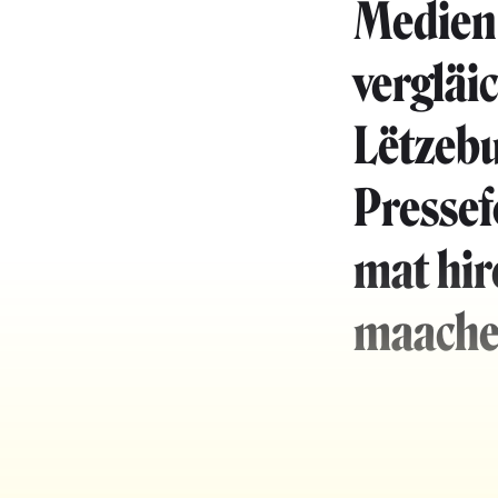
Medien 
vergläi
Lëtzebu
Pressef
mat hir
maache