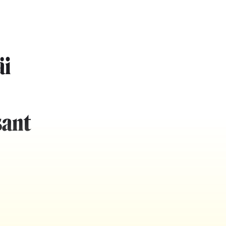
äi
sant