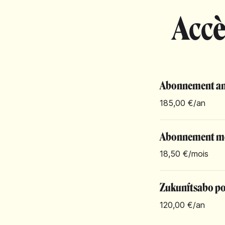
Accè
Abonnement an
185,00 €
/an
Abonnement m
18,50 €
/mois
Zukunftsabo pou
120,00 €
/an