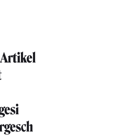
 Artikel
t
gesi
ergesch