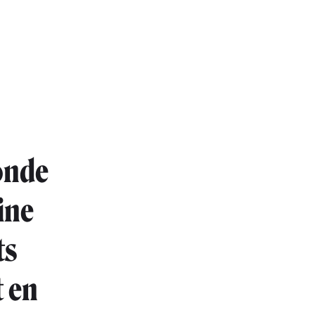
onde
oine
ts
t en