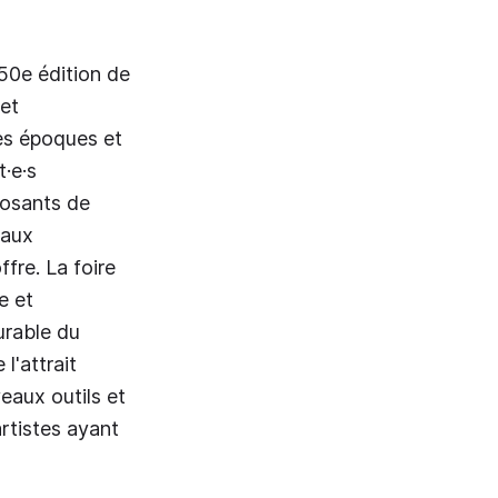
 50e édition de
 et
tes époques et
·e·s
posants de
eaux
ffre. La foire
e et
urable du
l'attrait
eaux outils et
artistes ayant