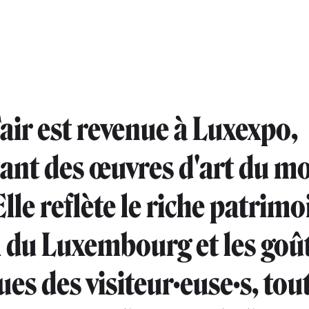
Fair est revenue à Luxexpo,
ant des œuvres d'art du m
Elle reflète le riche patrim
l du Luxembourg et les goû
ues des visiteur·euse·s, tou