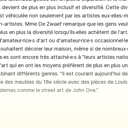
evient de plus en plus inclusif et diversifié. Cette div
st véhiculée non seulement par les artistes eux·elles
on-artistes. Mme De Zwaef remarque que les gens veul
us en plus la diversité lorsqu'ils·elles achètent de l'art.
d'amateur·rice·s d'art ou d'amateur·rice·s occasionnel·l
 souhaitent décorer leur maison, même si de nombreux
es sont encore très attaché·e·s à "leurs artistes natio
'art qui en ont les moyens préfèrent de plus en plus un
inant différents genres. "Il est courant aujourd'hui de
 des meubles du 18e siècle avec des pièces de Louis 
ernes comme le street art de John One."