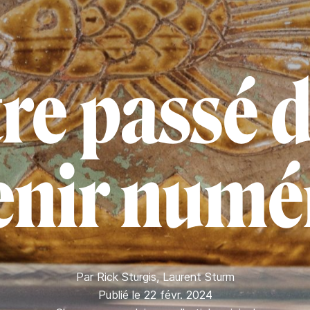
tre passé d
venir numé
Par
Rick Sturgis
,
Laurent Sturm
Publié le 22 févr. 2024