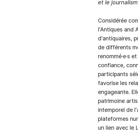
et le journalis
Considérée comm
l'Antiques and 
d'antiquaires, 
de différents m
renommé·e·s et 
confiance, connu
participants sél
favorise les rel
engageante. Ell
patrimoine arti
intemporel de l
plateformes numé
un lien avec le