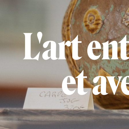
L'art en
et a