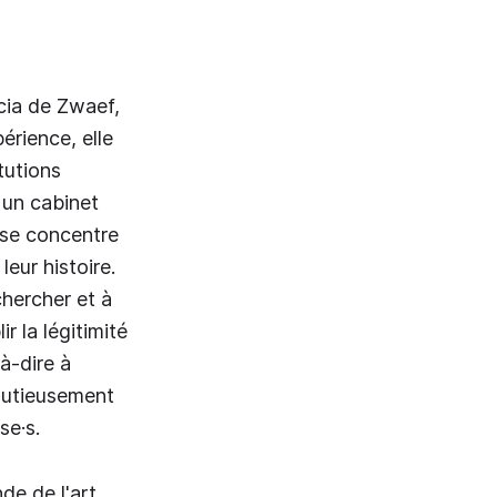
cia de Zwaef,
érience, elle
tutions
 un cabinet
se concentre
leur histoire.
chercher et à
r la légitimité
-à-dire à
inutieusement
se·s.
de de l'art