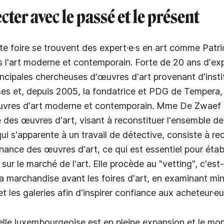
ter avec le passé et le présent
e foire se trouvent des expert·e·s en art comme Patri
s l'art moderne et contemporain. Forte de 20 ans d'exp
rincipales chercheuses d'œuvres d'art provenant d'insti
s et, depuis 2005, la fondatrice et PDG de Tempera,
uvres d'art moderne et contemporain. Mme De Zwaef 
té des œuvres d'art, visant à reconstituer l'ensemble de 
ui s'apparente à un travail de détective, consiste à re
enance des œuvres d'art, ce qui est essentiel pour établi
é sur le marché de l'art. Elle procède au "vetting", c'est
 la marchandise avant les foires d'art, en examinant m
 les galeries afin d'inspirer confiance aux acheteur·eu
elle luxembourgeoise est en pleine expansion et le mon