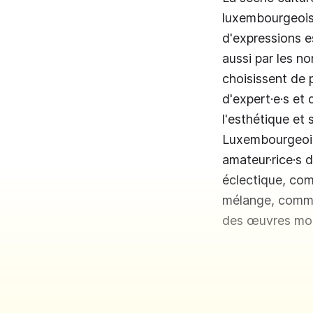
luxembourgeois d
d'expressions e
aussi par les n
choisissent de pl
d'expert·e·s et 
l'esthétique et
Luxembourgeois·
amateur·rice·s d
éclectique, comb
mélange, comme
des œuvres mod