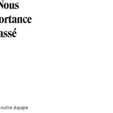
 Nous
ortance
assé
r notre équipe