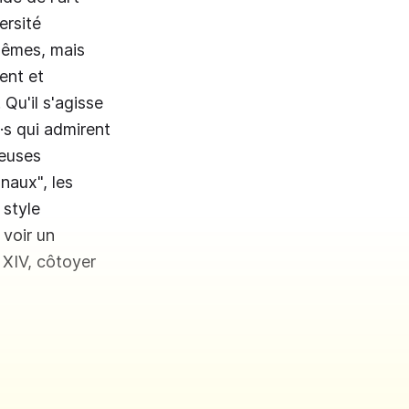
ersité
-mêmes, mais
ent et
 Qu'il s'agisse
e·s qui admirent
·euses
naux", les
 style
 voir un
XIV, côtoyer