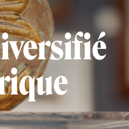
iversifié
rique