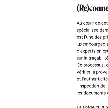
(Re)connec
Au cœur de cett
spécialisée dan
est l'une des p
luxembourgeoise
d'experts en œ
sur la traçabili
Ce processus, q
vérifier la prov
et l'authenticit
l'inspection de
les documents et
La scène cultur