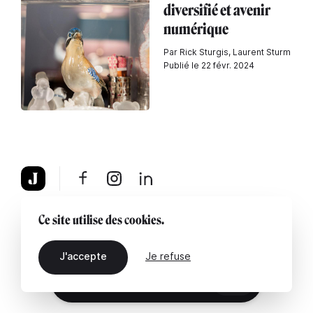
diversifié et avenir
numérique
Par Rick Sturgis, Laurent Sturm
Publié le 22 févr. 2024
À propos
Mentions légales
Contactez-nous
Ce site utilise des cookies.
J'accepte
Je refuse
FR