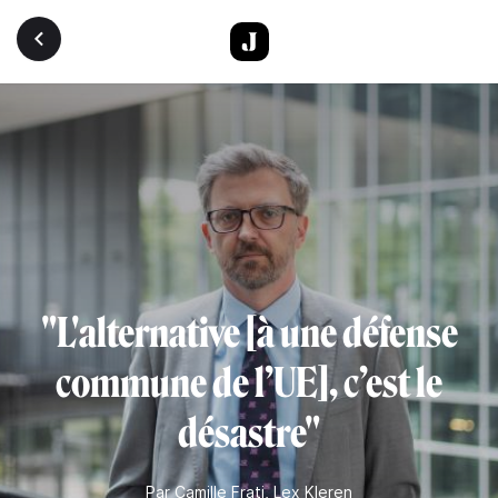
Aller au contenu principal
"L'alternative [à une défense
commune de l’UE], c’est le
désastre"
Par
Camille Frati
,
Lex Kleren