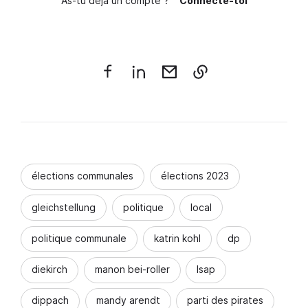
As-tu déjà un compte ?
Connecte-toi
élections communales
élections 2023
gleichstellung
politique
local
politique communale
katrin kohl
dp
diekirch
manon bei-roller
lsap
dippach
mandy arendt
parti des pirates